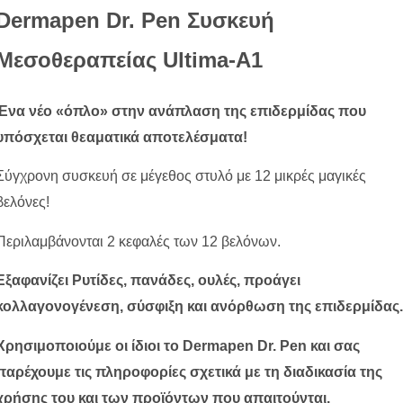
Dermapen Dr. Pen Συσκευή
Μεσοθεραπείας Ultima-A1
Ένα νέο «όπλο» στην ανάπλαση της επιδερμίδας που
υπόσχεται θεαματικά αποτελέσματα!
Σύγχρονη συσκευή σε μέγεθος στυλό με 12 μικρές μαγικές
βελόνες!
Περιλαμβάνονται 2 κεφαλές των 12 βελόνων.
Εξαφανίζει Ρυτίδες, πανάδες, ουλές, προάγει
κολλαγονογένεση, σύσφιξη και ανόρθωση της επιδερμίδας.
Χρησιμοποιούμε οι ίδιοι το Dermapen Dr. Pen και σας
παρέχουμε τις πληροφορίες σχετικά με τη διαδικασία της
χρήσης του και των προϊόντων που απαιτούνται.