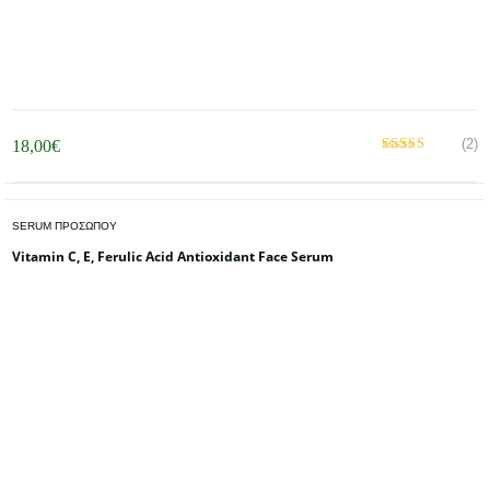
(2)
18,00
€
Βαθμολογήθηκε
με
από 5
5.00
SERUM ΠΡΟΣΩΠΟΥ
Vitamin C, E, Ferulic Acid Antioxidant Face Serum