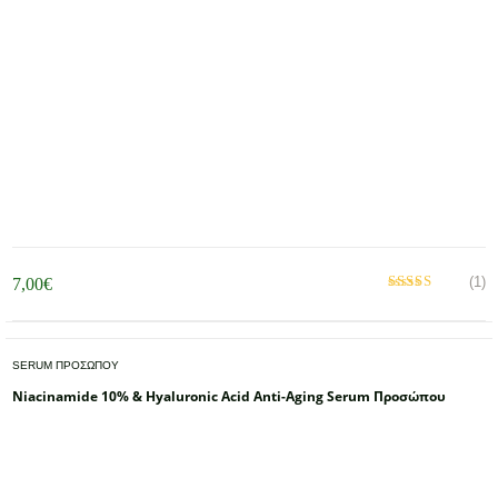
(1)
7,00
€
Βαθμολογήθηκε
με
από 5
5.00
SERUM ΠΡΟΣΩΠΟΥ
Niacinamide 10% & Hyaluronic Acid Anti-Aging Serum Προσώπου