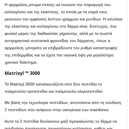
Η αργιρελίνη μπορεί επίσης να τονώσει την παραγωγή του
κολλαγόνου και της ελαστίνης, τα οποία με τη σειρά τους
μειώνουν την εμφάνιση λεπτών γραμμών και ρυτίδων. Η απώλεια
της ελαστίνης και κολλαγόνου στο δέρμα είναι, δυστυχώς, ένα
φυσικό μέρος της διαδικασίας γήρανσης, αλλά με τα σωστά
αντιγηραντικά συστατικά φροντίδας του δέρματος, όπως η
αργιρελίνη, μπορείτε να επιβραδύνετε τον ρυθμό καταστροφής
της επιδερμίδας και να έχετε πιο νεανική όψη για μεγαλύτερο
χρονικό διάστημα.
Matrixyl ™ 3000
Το Matrixyl 3000 κατασκευάζεται από δύο πεπτίδια το
παλμιτοϋλο-τριπεπτίδιο και παλμιτοϋλο-ολιγοπεπτίδιο.
Με βάση την τεχνολογία πεπτιδίων, αποτελείται από τη σύνδεση
2 πεπτιδίων που ανήκουν στην οικογένεια των matrikines.
Αυτά τα 2 πεπτίδια δουλεύουν μαζί προκαλώντας το δέρμα να
αντιδράσει παράγοντας περισσότερο κολλαγόνο, καθώς και