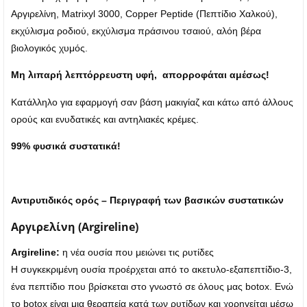
Αργιρελίνη, Matrixyl 3000, Copper Peptide (Πεπτίδιο Χαλκού),
εκχύλισμα ροδιού, εκχύλισμα πράσινου τσαιού, αλόη βέρα
βιολογικός χυμός.
Μη λιπαρή λεπτόρρευστη υφή, απορροφάται αμέσως!
Κατάλληλο για εφαρμογή σαν βάση μακιγίαζ και κάτω από άλλους
ορούς και ενυδατικές και αντηλιακές κρέμες.
99% φυσικά συστατικά!
Αντιρυτιδικός ορός – Περιγραφή των βασικών συστατικών
Αργιρελίνη (Argireline)
Argireline:
η νέα ουσία που μειώνει τις ρυτίδες
Η συγκεκριμένη ουσία προέρχεται από το ακετυλο-εξαπεπτίδιο-3,
ένα πεπτίδιο που βρίσκεται στο γνωστό σε όλους μας botox. Ενώ
το botox είναι μια θεραπεία κατά των ρυτίδων και χορηγείται μέσω