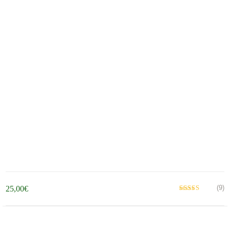
(9)
25,00
€
Βαθμολογήθηκε
με
από 5
5.00