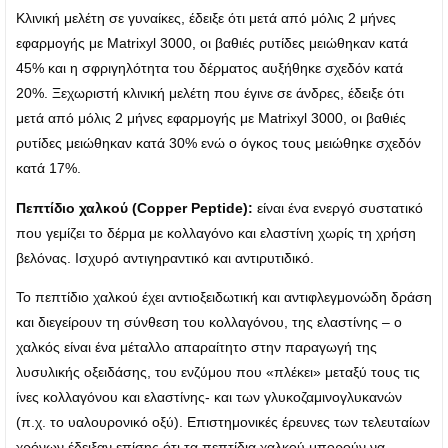
Κλινική μελέτη σε γυναίκες, έδειξε ότι μετά από μόλις 2 μήνες
εφαρμογής με Matrixyl 3000, οι βαθιές ρυτίδες μειώθηκαν κατά
45% και η σφριγηλότητα του δέρματος αυξήθηκε σχεδόν κατά
20%. Ξεχωριστή κλινική μελέτη που έγινε σε άνδρες, έδειξε ότι
μετά από μόλις 2 μήνες εφαρμογής με Matrixyl 3000, οι βαθιές
ρυτίδες μειώθηκαν κατά 30% ενώ ο όγκος τους μειώθηκε σχεδόν
κατά 17%.
Πεπτίδιο χαλκού (Copper Peptide):
είναι ένα ενεργό συστατικό
που γεμίζει το δέρμα με κολλαγόνο και ελαστίνη χωρίς τη χρήση
βελόνας. Ισχυρό αντιγηραντικό και αντιρυτιδικό.
Το πεπτίδιο χαλκού έχει αντιοξειδωτική και αντιφλεγμονώδη δράση
και διεγείρουν τη σύνθεση του κολλαγόνου, της ελαστίνης – ο
χαλκός είναι ένα μέταλλο απαραίτητο στην παραγωγή της
λυσυλικής οξειδάσης, του ενζύμου που «πλέκει» μεταξύ τους τις
ίνες κολλαγόνου και ελαστίνης- και των γλυκοζαμινογλυκανών
(π.χ. το υαλουρονικό οξύ). Επιστημονικές έρευνες των τελευταίων
χρόνων έδειξαν επίσης ότι τα πεπτίδια χαλκού μπορούν να