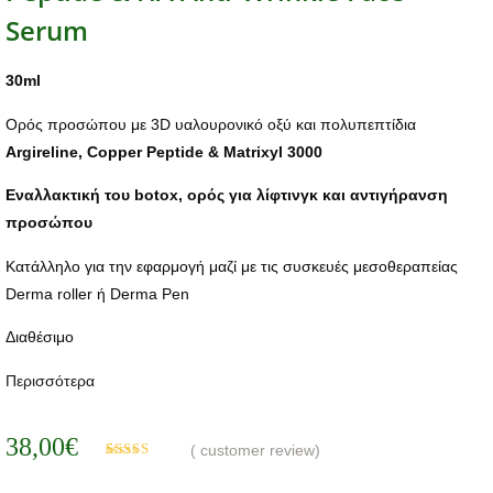
Serum
30ml
Ορός προσώπου με 3D υαλουρονικό οξύ και πολυπεπτίδια
Argireline, Copper Peptide & Matrixyl 3000
Εναλλακτική του botox, ορός για λίφτινγκ και αντιγήρανση
προσώπου
Κατάλληλο για την εφαρμογή μαζί με τις συσκευές μεσοθεραπείας
Derma roller ή Derma Pen
Διαθέσιμο
Περισσότερα
38,00
€
(
customer review)
Βαθμολογήθηκε
1
με
5.00
από 5