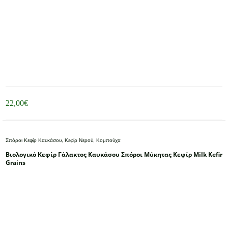
22,00
€
Σπόροι Κεφίρ Καυκάσου, Κεφίρ Νερού, Κομπούχα
Βιολογικό Κεφίρ Γάλακτος Καυκάσου Σπόροι Μύκητας Κεφίρ Milk Kefir
Grains