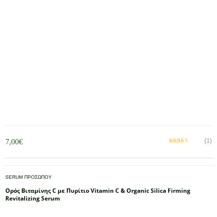
(1)
7,00
€
Βαθμολογήθηκε
με
από 5
5.00
SERUM ΠΡΟΣΩΠΟΥ
Ορός Βιταμίνης C με Πυρίτιο Vitamin C & Organic Silica Firming
Revitalizing Serum