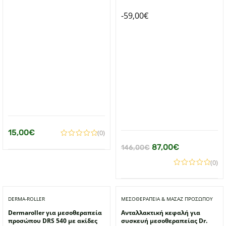
-
59,00
€
15,00
€
(0)
Original
Η
87,00
€
146,00
€
price
τρέχουσα
(0)
was:
τιμή
146,00€.
είναι:
DERMA-ROLLER
ΜΕΣΟΘΕΡΑΠΕΙΑ & ΜΑΣΑΖ ΠΡΟΣΩΠΟΥ
87,00€.
Dermaroller για μεσοθεραπεία
Ανταλλακτική κεφαλή για
προσώπου DRS 540 με ακίδες
συσκευή μεσοθεραπείας Dr.