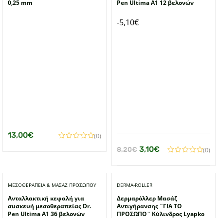
0,25 mm
Pen Ultima A1 12 βελονών
-
5,10
€
13,00
€
(0)
Original
Η
3,10
€
(0)
8,20
€
price
τρέχουσα
was:
τιμή
ΜΕΣΟΘΕΡΑΠΕΙΑ & ΜΑΣΑΖ ΠΡΟΣΩΠΟΥ
DERMA-ROLLER
8,20€.
είναι:
Ανταλλακτική κεφαλή για
Δερμαρόλλερ Μασάζ
3,10€.
συσκευή μεσοθεραπείας Dr.
Αντιγήρανσης ¨ΓΙΑ ΤΟ
Pen Ultima A1 36 βελονών
ΠΡΟΣΩΠΟ¨ Κύλινδρος Lyapko