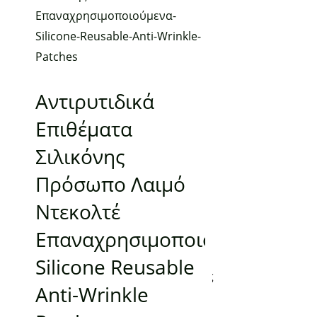
Αρχική
Ο λογαριασμός μου
Τρόποι αποστολής
Τρόποι πληρωμής
Αντιρυτιδικά
Όροι Χρήσης
Επιθέματα
Πολιτική απορρήτου & cookies
Επικοινωνία
Σιλικόνης
Πρόσωπο Λαιμό
Κατηγορίες
Ντεκολτέ
Επαναχρησιμοποιούμενα
Υπέρυθρη Θέρμανση
Χειροποίητα Καλλυντικά
Silicone Reusable
Συσκευές Μασάζ – Ρεφλεξολογίας
Anti-Wrinkle