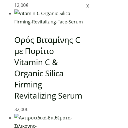
12,00
€
(Επίσκεψη μόνο κατόπιν ραντεβού)
Τηλ: 210 98 28 134, 6944 44 18 63
info@planetgreen.gr
Τηλεφωνική Εξυπηρέτηση:
Ορός Βιταμίνης C
Δευτέρα- Κυριακή 09:00 – 21:00
με Πυρίτιο
Ακολουθήστε μας:
Vitamin C &
Organic Silica
Firming
Revitalizing Serum
32,00
€
Χρήσιμα