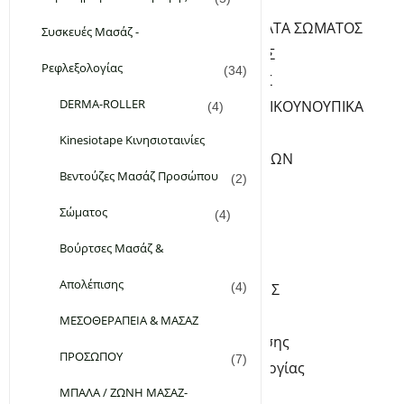
ΦΡΟΝΤΙΔΑ ΣΩΜΑΤΟΣ
ΛΑΔΙΑ-ΓΑΛΑΚΤΩΜΑΤΑ ΣΩΜΑΤΟΣ
Συσκευές Μασάζ -
PEELING ΣΩΜΑΤΟΣ
Ρεφλεξολογίας
(34)
ΚΡΕΜΕΣ ΣΩΜΑΤΟΣ
DERMA-ROLLER
ΑΠΟΣΜΗΤΙΚΑ-ΑΝΤΙΚΟΥΝΟΥΠΙΚΑ
(4)
ΥΓΡΑ ΣΑΠΟΥΝΙΑ
Kinesiotape Κινησιοταινίες
ΦΡΟΝΤΙΔΑ ΧΕΡΙΩΝ-ΝΥΧΙΩΝ
Βεντούζες Μασάζ Προσώπου
(2)
SERUM ΝΥΧΙΩΝ
ΚΡΕΜΕΣ ΧΕΡΙΩΝ
Σώματος
(4)
ΦΡΟΝΤΙΔΑ ΠΟΔΙΩΝ
Βούρτσες Μασάζ &
ΚΡΕΜΕΣ ΠΟΔΙΩΝ
Απολέπισης
ΑΛΑΤΑ – ΑΡΓΙΛΟΙ-ΣΚΟΝΕΣ
(4)
Kinesiotape Κινησιοταινίες
ΜΕΣΟΘΕΡΑΠΕΙΑ & ΜΑΣΑΖ
Βούρτσες Μασάζ & Απολέπισης
ΠΡΟΣΩΠΟΥ
(7)
Συσκευές Μασάζ – Ρεφλεξολογίας
ΜΠΑΛΑ / ΖΩΝΗ ΜΑΣΑΖ-
DERMA-ROLLER