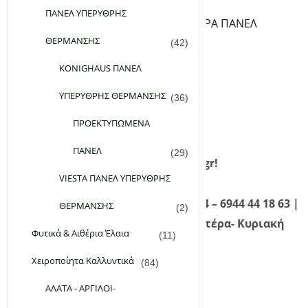
ΘΕΡΜΟΣΤΑΤΕΣ ΠΡΙΖΑΣ
ΠΑΝΕΛ ΥΠΕΡΥΘΡΗΣ
ΒΑΣΕΙΣ ΔΑΠΕΔΟΥ ΓΙΑ ΥΠΕΡΥΘΡA ΠΑΝΕΛ
ΘΕΡΜΑΝΣΗΣ
ΘΕΡΜΑΙΝΟΜΕΝΑ ΧΑΛΑΚΙΑ
(42)
Εταιρεία
KONIGHAUS ΠΑΝΕΛ
Επικοινωνία
ΥΠΕΡΥΘΡΗΣ ΘΕΡΜΑΝΣΗΣ
(36)
FAQ
Σύνδεση
ΠΡΟΕΚΤΥΠΩΜΕΝΑ
Εγγραφή
ΠΑΝΕΛ
(29)
Καλώς ήρθατε στο planetgreen.gr!
VIESTA ΠΑΝΕΛ ΥΠΕΡΥΘΡΗΣ
Καλέστε μας τώρα! 210 98 28 134 – 6944 44 18 63 |
ΘΕΡΜΑΝΣΗΣ
(2)
Τηλεφωνική Εξυπηρέτηση: Δευτέρα- Κυριακή
Φυτικά & Αιθέρια Έλαια
(11)
09:00 – 21:00
Χειροποίητα Καλλυντικά
(84)
ΑΛΑΤΑ - ΑΡΓΙΛΟΙ-