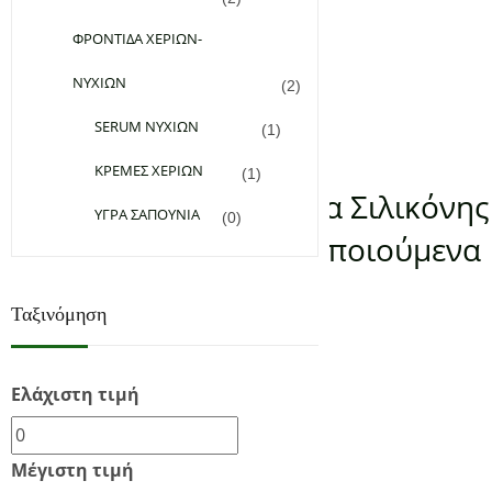
Add to Wishlist
ΦΡΟΝΤΙΔΑ ΧΕΡΙΩΝ-
8,00
€
(0)
ΝΥΧΙΩΝ
(2)
Προσθήκη στο καλάθι
SERUM ΝΥΧΙΩΝ
(1)
Διάφορα
ΚΡΕΜΕΣ ΧΕΡΙΩΝ
(1)
Αντιρυτιδικά Επιθέματα Σιλικόνης
ΥΓΡΑ ΣΑΠΟΥΝΙΑ
(0)
Χειλιών Επαναχρησιμοποιούμενα
Lips Silicone Patches
Ταξινόμηση
Ελάχιστη τιμή
Μέγιστη τιμή