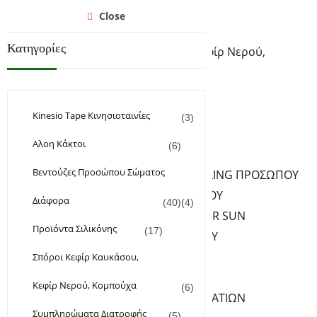
Αρχική
Close
Υγεία & Ομορφιά
Κατηγορίες
Σπόροι Κεφίρ Καυκάσου, Κεφίρ Νερού,
Κομπούχα
Συμπληρώματα Διατροφής
Φυτικά & Αιθέρια Έλαια
Kinesio Tape Κινησιοταινίες
(3)
Χειροποίητα Καλλυντικά
Αλοη Κάκτοι
(6)
ΦΡΟΝΤΙΔΑ ΠΡΟΣΩΠΟΥ
Βεντούζες Προσώπου Σώματος
ΚΑΘΑΡΙΣΜΟΣ PEELING ΠΡΟΣΩΠΟΥ
ΚΡΕΜΕΣ ΠΡΟΣΩΠΟΥ
Διάφορα
(40)
(4)
ΑΝΤΗΛΙΑΚΑ – AFTER SUN
Προϊόντα Σιλικόνης
(17)
SERUM ΠΡΟΣΩΠΟΥ
ΦΡΟΝΤΙΔΑ ΧΕΙΛΙΩΝ
Σπόροι Κεφίρ Καυκάσου,
ΦΡΟΝΤΙΔΑ ΜΑΤΙΩΝ
Κεφίρ Νερού, Κομπούχα
(6)
ΚΡΕΜΕΣ-SERUM ΜΑΤΙΩΝ
Συμπληρώματα Διατροφής
(5)