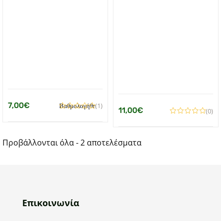
7,00
€
(1)
Βαθμολογήθηκε
11,00
€
(0)
με
από
5.00
5
Προβάλλονται όλα - 2 αποτελέσματα
Επικοινωνία