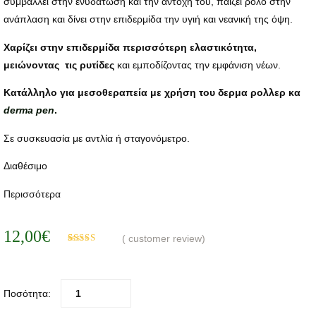
συμβάλλει στην ενυδάτωση και την αντοχή του, παίζει ρόλο στην
ανάπλαση και δίνει στην επιδερμίδα την υγιή και νεανική της όψη.
Χαρίζει στην επιδερμίδα περισσότερη ελαστικότητα,
μειώνοντας τις ρυτίδες
και εμποδίζοντας την εμφάνιση νέων.
Κατάλληλο για μεσοθεραπεία με χρήση του δερμα ρολλερ κα
derma pen
.
Σε συσκευασία με αντλία ή σταγονόμετρο.
Διαθέσιμο
Περισσότερα
12,00
€
(
customer review)
Βαθμολογήθηκε
1
με
5.00
από 5
με βάση
βαθμολογία
πελάτη
Ποσότητα: