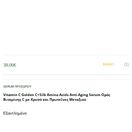
(1)
38,00
€
Βαθμολογήθηκε
με
από 5
5.00
SERUM ΠΡΟΣΩΠΟΥ
Vitamin C Golden C+Silk Amino Acids Anti-Aging Serum Ορός
Βιταμίνης C με Χρυσό και Πρωτεΐνες Μεταξιού
Εξαντλημένο