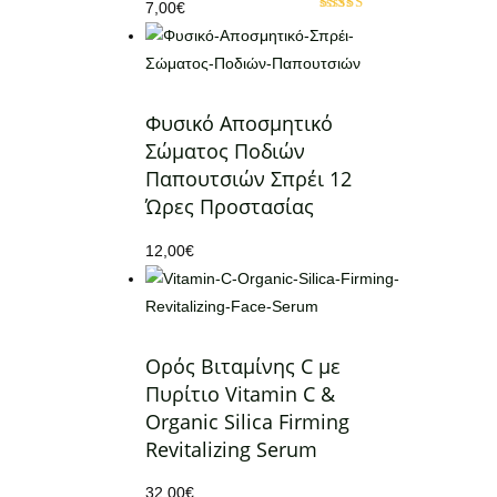
7,00
€
Βαθμολογήθηκε
με
5.00
από 5
Φυσικό Αποσμητικό
Σώματος Ποδιών
Παπουτσιών Σπρέι 12
Ώρες Προστασίας
12,00
€
Ορός Βιταμίνης C με
Πυρίτιο Vitamin C &
Organic Silica Firming
Revitalizing Serum
32,00
€