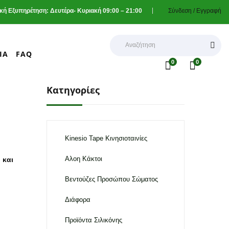
ική Εξυπηρέτηση: Δευτέρα- Κυριακή 09:00 – 21:00
Σύνδεση /
Εγγραφή
ΊΑ
FAQ
0
0
Κατηγορίες
Kinesio Tape Κινησιοταινίες
Αλοη Κάκτοι
 και
Βεντούζες Προσώπου Σώματος
Διάφορα
Προϊόντα Σιλικόνης