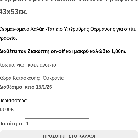
43х53εκ.
Θερμαινόμενο Χαλάκι-Ταπέτο Υπέρυθρης Θέρμανσης για σπίτι,
γραφείο.
Διαθέτει τον διακόπτη on-off και μακρύ καλώδιο 1,80m.
Χρώμα: γκρι, καφέ ανοιχτό
Χώρα Κατασκευής: Ουκρανία
Διαθέσιμο από 15/1/26
Περισσότερα
43,00
€
Ποσότητα:
ΠΡΟΣΘΉΚΗ ΣΤΟ ΚΑΛΆΘΙ