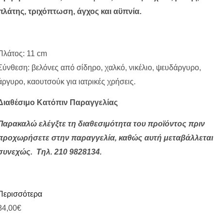
πλάτης, τριχόπτωση, άγχος και αϋπνία.
Πλάτος: 11 cm
Σύνθεση: βελόνες από σίδηρο, χαλκό, νικέλιο, ψευδάργυρο,
άργυρο, καουτσούκ για ιατρικές χρήσεις.
Διαθέσιμο Κατόπιν Παραγγελίας
Παρακαλώ ελέγξτε τη διαθεσιμότητα του προϊόντος πριν
προχωρήσετε στην παραγγελία, καθώς αυτή μεταβάλλεται
συνεχώς. Τηλ. 210 9828134.
Περισσότερα
84,00
€