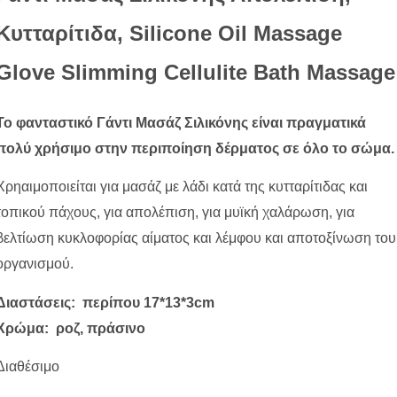
Κυτταρίτιδα, Silicone Oil Massage
Glove Slimming Cellulite Bath Massage
Το φανταστικό Γάντι Μασάζ Σιλικόνης είναι πραγματικά
πολύ χρήσιμο στην περιποίηση δέρματος σε όλο το σώμα.
Χρηαιμοποιείται για μασάζ με λάδι κατά της κυτταρίτιδας και
τοπικού πάχους, για απολέπιση, για μυϊκή χαλάρωση, για
βελτίωση κυκλοφορίας αίματος και λέμφου και αποτοξίνωση του
οργανισμού.
Διαστάσεις: περίπου 17*13*3cm
Χρώμα: ροζ, πράσινο
Διαθέσιμο