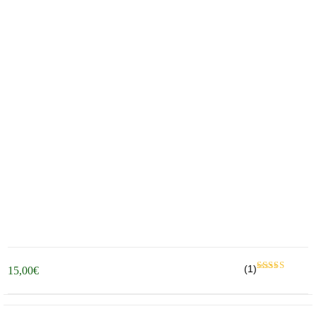
(1)
15,00
€
Βαθμολογήθηκ
με
από 5
5.00