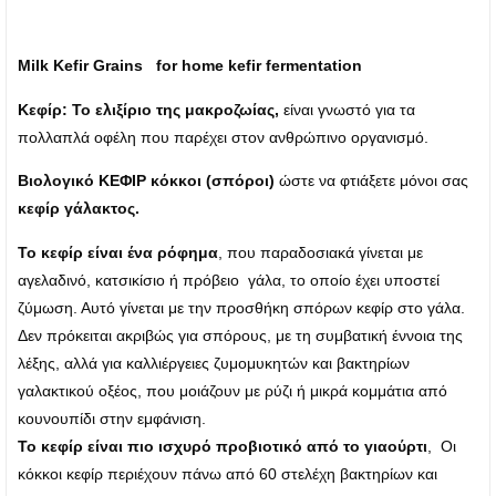
Milk Kefir Grains for home kefir fermentation
Κεφίρ: Το ελιξίριο της μακροζωίας,
είναι γνωστό για τα
πολλαπλά οφέλη που παρέχει στον ανθρώπινο οργανισμό.
Βιολογικό ΚΕΦΙΡ κόκκοι (σπόροι)
ώστε να φτιάξετε μόνοι σας
κεφίρ γάλακτος.
Το κεφίρ είναι ένα ρόφημα
, που παραδοσιακά γίνεται με
αγελαδινό, κατσικίσιο ή πρόβειο γάλα, το οποίο έχει υποστεί
ζύμωση. Αυτό γίνεται με την προσθήκη σπόρων κεφίρ στο γάλα.
Δεν πρόκειται ακριβώς για σπόρους, με τη συμβατική έννοια της
λέξης, αλλά για καλλιέργειες ζυμομυκητών και βακτηρίων
γαλακτικού οξέος, που μοιάζουν με ρύζι ή μικρά κομμάτια από
κουνουπίδι στην εμφάνιση.
Το κεφίρ είναι πιο ισχυρό προβιοτικό από το γιαούρτι
, Οι
κόκκοι κεφίρ περιέχουν πάνω από 60 στελέχη βακτηρίων και