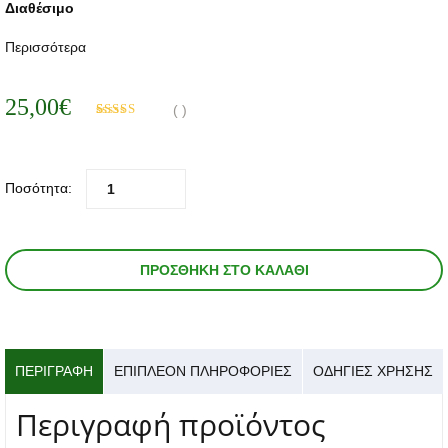
Δ
ιαθέσιμο
Περισσότερα
25,00
€
(
)
Βαθμολογήθηκε
9
με
5.00
από 5
με βάση
βαθμολογίες
πελάτη
Ποσότητα:
ΠΡΟΣΘΉΚΗ ΣΤΟ ΚΑΛΆΘΙ
ΠΕΡΙΓΡΑΦΉ
ΕΠΙΠΛΈΟΝ ΠΛΗΡΟΦΟΡΊΕΣ
ΟΔΗΓΙΕΣ ΧΡΗΣΗΣ
Περιγραφή προϊόντος