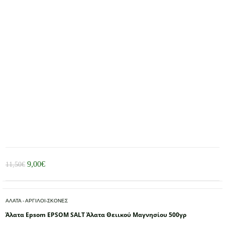
Original
Η
9,00
€
11,50
€
price
τρέχουσα
was:
τιμή
ΑΛΑΤΑ - ΑΡΓΙΛΟΙ-ΣΚΟΝΕΣ
11,50€.
είναι:
Άλατα Epsom EPSOM SALT Άλατα Θειικού Μαγνησίου 500γρ
9,00€.