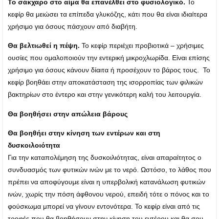
Το σάκχαρο στο αίμα θα επανέλθει στο φυσιολογικό.
Το
κεφίρ θα μειώσει τα επίπεδα γλυκόζης, κάτι που θα είναι ιδιαίτερα
χρήσιμο για όσους πάσχουν από διαβήτη.
Θα βελτιωθεί η πέψη.
Το κεφίρ περιέχει προβιοτικά – χρήσιμες
ουσίες που ομαλοποιούν την εντερική μικροχλωρίδα. Είναι επίσης
χρήσιμο για όσους κάνουν δίαιτα ή προσέχουν το βάρος τους. Το
κεφίρ βοηθάει στην αποκατάσταση της ισορροπίας των φιλικών
βακτηρίων στο έντερο και στην γενικότερη καλή του λειτουργία.
Θα βοηθήσει στην απώλεια βάρους
Θα βοηθήει στην κίνηση των εντέρων και στη
δυσκοιλοιότητα
Για την καταπολέμηση της δυσκοιλιότητας, είναι απαραίτητος ο
συνδυασμός των φυτικών ινών με το νερό. Ωστόσο, το λάθος που
πρέπει να αποφύγουμε είναι η υπερβολική κατανάλωση φυτικών
ινών, χωρίς την πόση άφθονου νερού, επειδή τότε ο πόνος και το
φούσκωμα μπορεί να γίνουν εντονότερα. Το κεφίρ είναι από τις
τροφές που θα βοηθήσουν στην κίνηση του εντέρου και θα σου