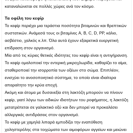
καταναλώνεται σε πολλές χώρες ανά τον κόσμο.
Τα οφέλη του κεφίρ
Το κεφίρ περιέχει μια τεράστια ποσότητα βιταμινών και θρεπτικών
συστατικών. Ανάμεσά τους οι βιταμίνες A, B, C, D, PP, κάλιο,
ασβέστιο, χαλκός κ.λπ. Όλα αυτά έχουν εξαιρετικά ευεργετική
επίδραση στον οργανισμό.
Μία από τις κύριες θετικές ιδιότητες του κεφίρ είναι η αντιγήρανση.
Το κεφίρ ομαλοποιεί την εντερική μικροχλωρίδα, καθαρίζει το αίμα,
σταθεροποιεί την ισορροπία των οξέων στο σώμα. Επιπλέον,
ενισχύει το ανοσοποιητικό σύστημα, το οποίο είναι ιδιαίτερα
απαραίτητο την κρύα εποχή.
Ακόμη και άτομα με δυσανεξία στη λακτόζη μπορούν να πίνουν
κεφίρ, γιατί λόγω των ειδικών ιδιοτήτων του ροφήματος, η λακτόζη
μετατρέπεται σε γαλακτικό οξύ και δεν μπορεί να προκαλέσει
αλλεργικές αντιδράσεις στον οργανισμό.
Το κεφίρ με χαμηλά λιπαρά εμποδίζει την εναπόθεση
χοληστερόλης στα τοιχώματα των αιμοφόρων αγγείων και μειώνει