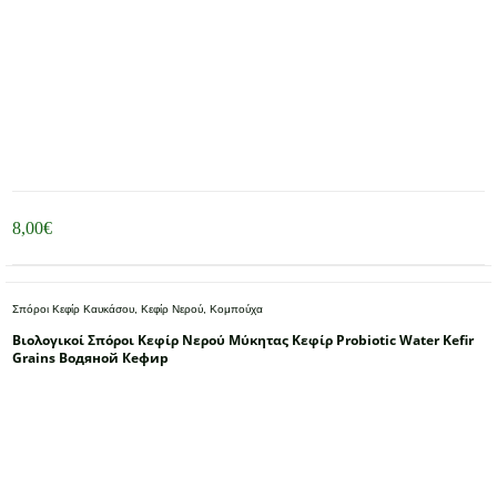
8,00
€
Σπόροι Κεφίρ Καυκάσου, Κεφίρ Νερού, Κομπούχα
Βιολογικοί Σπόροι Κεφίρ Νερού Μύκητας Κεφίρ Probiotic Water Kefir
Grains Водяной Кефир