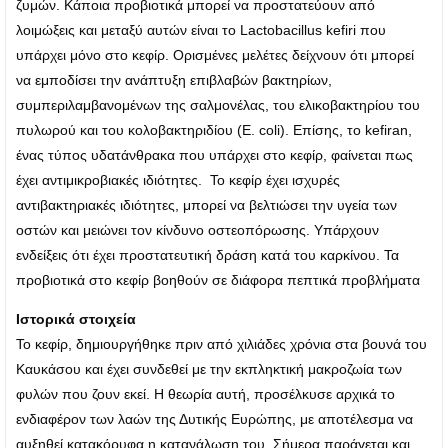
ζυμών. Κάποια προβιοτικά μπορεί να προστατεύουν από
λοιμώξεις και μεταξύ αυτών είναι το Lactobacillus kefiri που
υπάρχει μόνο στο κεφίρ. Ορισμένες μελέτες δείχνουν ότι μπορεί
να εμποδίσει την ανάπτυξη επιβλαβών βακτηρίων,
συμπεριλαμβανομένων της σαλμονέλας, του ελικοβακτηρίου του
πυλωρού και του κολοβακτηριδίου (E. coli). Επίσης, το kefiran,
ένας τύπος υδατάνθρακα που υπάρχει στο κεφίρ, φαίνεται πως
έχει αντιμικροβιακές ιδιότητες. Το κεφίρ έχει ισχυρές
αντιβακτηριακές ιδιότητες, μπορεί να βελτιώσει την υγεία των
οστών και μειώνει τον κίνδυνο οστεοπόρωσης. Υπάρχουν
ενδείξεις ότι έχει προστατευτική δράση κατά του καρκίνου. Τα
προβιοτικά στο κεφίρ βοηθούν σε διάφορα πεπτικά προβλήματα
Ιστορικά στοιχεία
Το κεφίρ, δημιουργήθηκε πριν από χιλιάδες χρόνια στα βουνά του
Καυκάσου και έχει συνδεθεί με την εκπληκτική μακροζωία των
φυλών που ζουν εκεί. Η θεωρία αυτή, προσέλκυσε αρχικά το
ενδιαφέρον των λαών της Δυτικής Ευρώπης, με αποτέλεσμα να
αυξηθεί κατακόρυφα η κατανάλωση του. Σήμερα παράγεται και