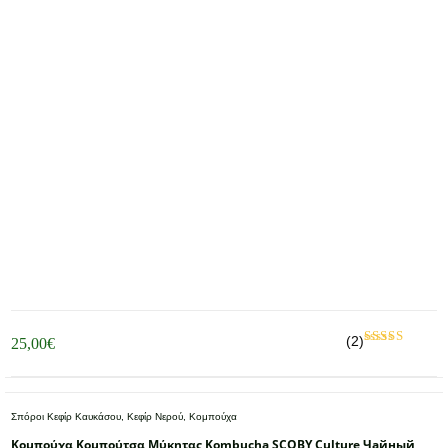
(2)
25,00
€
Βαθμολογήθηκ
με
από 5
5.00
Σπόροι Κεφίρ Καυκάσου, Κεφίρ Νερού, Κομπούχα
Κομπούχα Κομπούτσα Μύκητας Kombucha SCOBY Culture Чайный