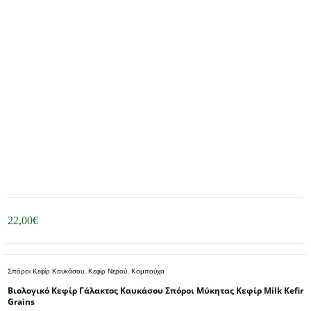
22,00
€
Σπόροι Κεφίρ Καυκάσου, Κεφίρ Νερού, Κομπούχα
Βιολογικό Κεφίρ Γάλακτος Καυκάσου Σπόροι Μύκητας Κεφίρ Milk Kefir
Grains