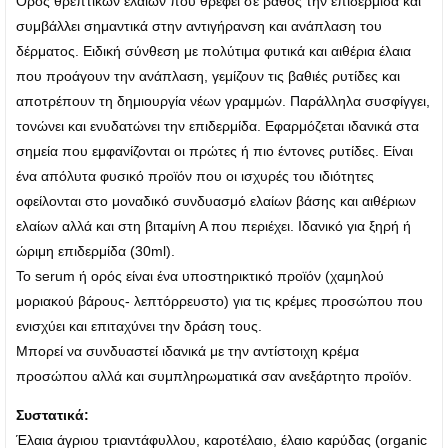
Ορός θρεπτικών ελαίων που θρέφει σε βάθος την επιδερμίδα και
συμβάλλει σημαντικά στην αντιγήρανση και ανάπλαση του
δέρματος. Ειδική σύνθεση με πολύτιμα φυτικά και αιθέρια έλαια
που προάγουν την ανάπλαση, γεμίζουν τις βαθιές ρυτίδες και
αποτρέπουν τη δημιουργία νέων γραμμών. Παράλληλα συσφίγγει,
τονώνει και ενυδατώνει την επιδερμίδα. Εφαρμόζεται ιδανικά στα
σημεία που εμφανίζονται οι πρώτες ή πιο έντονες ρυτίδες. Είναι
ένα απόλυτα φυσικό προϊόν που οι ισχυρές του ιδιότητες
οφείλονται στο μοναδικό συνδυασμό ελαίων βάσης και αιθέριων
ελαίων αλλά και στη βιταμίνη Α που περιέχει. Ιδανικό για ξηρή ή
ώριμη επιδερμίδα (30ml).
To serum ή ορός είναι ένα υποστηρικτικό προϊόν (χαμηλού
μοριακού βάρους- λεπτόρρευστο) για τις κρέμες προσώπου που
ενισχύει και επιταχύνει την δράση τους.
Μπορεί να συνδυαστεί ιδανικά με την αντίστοιχη κρέμα
προσώπου αλλά και συμπληρωματικά σαν ανεξάρτητο προϊόν.
Συστατικά:
Έλαια άγριου τριαντάφυλλου, καροτέλαιο, έλαιο καρύδας (organic