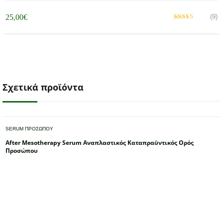
(9)
25,00
€
Βαθμολογήθηκε
με
από 5
5.00
Σχετικά προϊόντα
SERUM ΠΡΟΣΩΠΟΥ
After Mesotherapy Serum Αναπλαστικός Καταπραϋντικός Ορός
Προσώπου