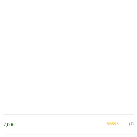
(1)
7,00
€
Βαθμολογήθηκε
με
από 5
5.00