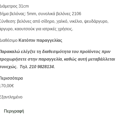
Διάμετρος 31cm
Βήμα βελόνας: 5mm, συνολικά βελόνες 2106
Σύνθεση: βελόνες από σίδηρο, χαλκό, νικέλιο, ψευδάργυρο,
άργυρο, καουτσούκ για ιατρικές χρήσεις.
Διαθέσιμο
Κατόπιν παραγγελίας
Παρακαλώ ελέγξτε τη διαθεσιμότητα του προϊόντος πριν
προχωρήσετε στην παραγγελία, καθώς αυτή μεταβάλλεται
συνεχώς. Τηλ. 210 9828134.
Περισσότερα
170,00
€
Εξαντλημένο
Περιγραφή