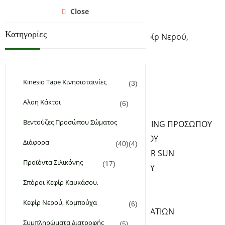
Αρχική
Close
Υγεία & Ομορφιά
Κατηγορίες
Σπόροι Κεφίρ Καυκάσου, Κεφίρ Νερού,
Κομπούχα
Συμπληρώματα Διατροφής
Φυτικά & Αιθέρια Έλαια
Kinesio Tape Κινησιοταινίες
(3)
Χειροποίητα Καλλυντικά
Αλοη Κάκτοι
(6)
ΦΡΟΝΤΙΔΑ ΠΡΟΣΩΠΟΥ
Βεντούζες Προσώπου Σώματος
ΚΑΘΑΡΙΣΜΟΣ PEELING ΠΡΟΣΩΠΟΥ
ΚΡΕΜΕΣ ΠΡΟΣΩΠΟΥ
Διάφορα
(40)
(4)
ΑΝΤΗΛΙΑΚΑ – AFTER SUN
Προϊόντα Σιλικόνης
(17)
SERUM ΠΡΟΣΩΠΟΥ
ΦΡΟΝΤΙΔΑ ΧΕΙΛΙΩΝ
Σπόροι Κεφίρ Καυκάσου,
ΦΡΟΝΤΙΔΑ ΜΑΤΙΩΝ
Κεφίρ Νερού, Κομπούχα
(6)
ΚΡΕΜΕΣ-SERUM ΜΑΤΙΩΝ
Συμπληρώματα Διατροφής
(5)