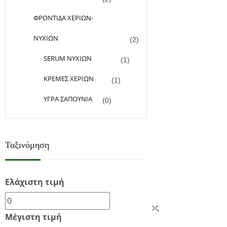
ΦΡΟΝΤΙΔΑ ΧΕΡΙΩΝ-
ΝΥΧΙΩΝ
(2)
SERUM ΝΥΧΙΩΝ
(1)
ΚΡΕΜΕΣ ΧΕΡΙΩΝ
(1)
ΥΓΡΑ ΣΑΠΟΥΝΙΑ
(0)
Ταξινόμηση
Add to Wishlist
5,00
€
(0)
Ελάχιστη τιμή
Προσθήκη στο καλάθι
Εμφάνιση του μοναδικού αποτελέσματος
Μέγιστη τιμή