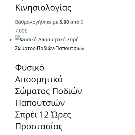
Κινησιολογίας
Βαθμολογήθηκε με
5.00
από 5
7,00
€
Χρήσιμα
Αρχική
Ο λογαριασμός μου
Φυσικό
Τρόποι αποστολής
Αποσμητικό
Τρόποι πληρωμής
Σώματος Ποδιών
Όροι Χρήσης
Πολιτική απορρήτου & cookies
Παπουτσιών
Επικοινωνία
Σπρέι 12 Ώρες
Κατηγορίες
Προστασίας