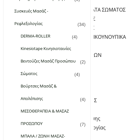
ΦΡΟΝΤΙΔΑ ΣΩΜΑΤΟΣ
ΛΑΔΙΑ-ΓΑΛΑΚΤΩΜΑΤΑ ΣΩΜΑΤΟΣ
Συσκευές Μασάζ -
PEELING ΣΩΜΑΤΟΣ
Ρεφλεξολογίας
(34)
ΚΡΕΜΕΣ ΣΩΜΑΤΟΣ
DERMA-ROLLER
ΑΠΟΣΜΗΤΙΚΑ-ΑΝΤΙΚΟΥΝΟΥΠΙΚΑ
(4)
ΥΓΡΑ ΣΑΠΟΥΝΙΑ
Kinesiotape Κινησιοταινίες
ΦΡΟΝΤΙΔΑ ΧΕΡΙΩΝ-ΝΥΧΙΩΝ
Βεντούζες Μασάζ Προσώπου
(2)
SERUM ΝΥΧΙΩΝ
ΚΡΕΜΕΣ ΧΕΡΙΩΝ
Σώματος
(4)
ΦΡΟΝΤΙΔΑ ΠΟΔΙΩΝ
Βούρτσες Μασάζ &
ΚΡΕΜΕΣ ΠΟΔΙΩΝ
Απολέπισης
ΑΛΑΤΑ – ΑΡΓΙΛΟΙ-ΣΚΟΝΕΣ
(4)
Kinesiotape Κινησιοταινίες
ΜΕΣΟΘΕΡΑΠΕΙΑ & ΜΑΣΑΖ
Βούρτσες Μασάζ & Απολέπισης
ΠΡΟΣΩΠΟΥ
(7)
Συσκευές Μασάζ – Ρεφλεξολογίας
ΜΠΑΛΑ / ΖΩΝΗ ΜΑΣΑΖ-
DERMA-ROLLER