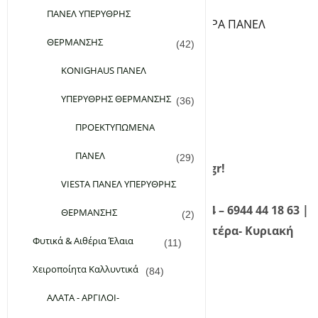
ΘΕΡΜΟΣΤΑΤΕΣ ΠΡΙΖΑΣ
ΠΑΝΕΛ ΥΠΕΡΥΘΡΗΣ
ΒΑΣΕΙΣ ΔΑΠΕΔΟΥ ΓΙΑ ΥΠΕΡΥΘΡA ΠΑΝΕΛ
ΘΕΡΜΑΝΣΗΣ
ΘΕΡΜΑΙΝΟΜΕΝΑ ΧΑΛΑΚΙΑ
(42)
Εταιρεία
KONIGHAUS ΠΑΝΕΛ
Επικοινωνία
ΥΠΕΡΥΘΡΗΣ ΘΕΡΜΑΝΣΗΣ
(36)
FAQ
Σύνδεση
ΠΡΟΕΚΤΥΠΩΜΕΝΑ
Εγγραφή
ΠΑΝΕΛ
(29)
Καλώς ήρθατε στο planetgreen.gr!
VIESTA ΠΑΝΕΛ ΥΠΕΡΥΘΡΗΣ
Καλέστε μας τώρα! 210 98 28 134 – 6944 44 18 63 |
ΘΕΡΜΑΝΣΗΣ
(2)
Τηλεφωνική Εξυπηρέτηση: Δευτέρα- Κυριακή
Φυτικά & Αιθέρια Έλαια
(11)
09:00 – 21:00
Χειροποίητα Καλλυντικά
(84)
ΑΛΑΤΑ - ΑΡΓΙΛΟΙ-