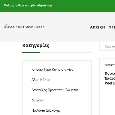
Καλώς ήρθατε στο planetgreen.gr!
ΑΡΧΙΚΉ
ΥΓ
Κατηγορίες
Φυτικά
Kinesio Tape Κινησιοταινίες
Πορτ
Έλαιο
Αλοη Κάκτοι
Peel E
Βεντούζες Προσώπου Σώματος
Διάφορα
Προϊόντα Σιλικόνης