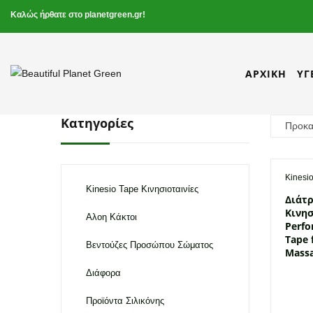
Καλώς ήρθατε στο planetgreen.gr!
ΑΡΧΙΚΉ
ΥΓ
Κατηγορίες
Kinesio
Kinesio Tape Κινησιοταινίες
Διάτ
Κινησ
Αλοη Κάκτοι
Perfo
Tape 
Βεντούζες Προσώπου Σώματος
Mass
Διάφορα
Προϊόντα Σιλικόνης