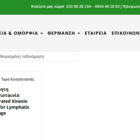
Καλέστε μας τώρα! 210 98 28 134 – 6944 44 18 63 | Τηλεφων
ΕΊΑ & ΟΜΟΡΦΙΆ
ΘΈΡΜΑΝΣΗ
ΕΤΑΙΡΕΊΑ
ΕΠΙΚΟΙΝΩΝ
 Tape Κινησιοταινίες
ρητη
ιοταινία
rated Kinesio
for Lymphatic
age