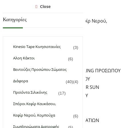
Αρχική
Close
Υγεία & Ομορφιά
Κατηγορίες
Σπόροι Κεφίρ Καυκάσου, Κεφίρ Νερού,
Κομπούχα
Συμπληρώματα Διατροφής
Φυτικά & Αιθέρια Έλαια
Kinesio Tape Κινησιοταινίες
(3)
Χειροποίητα Καλλυντικά
Αλοη Κάκτοι
(6)
ΦΡΟΝΤΙΔΑ ΠΡΟΣΩΠΟΥ
Βεντούζες Προσώπου Σώματος
ΚΑΘΑΡΙΣΜΟΣ PEELING ΠΡΟΣΩΠΟΥ
ΚΡΕΜΕΣ ΠΡΟΣΩΠΟΥ
Διάφορα
(40)
(4)
ΑΝΤΗΛΙΑΚΑ – AFTER SUN
Προϊόντα Σιλικόνης
(17)
SERUM ΠΡΟΣΩΠΟΥ
ΦΡΟΝΤΙΔΑ ΧΕΙΛΙΩΝ
Σπόροι Κεφίρ Καυκάσου,
ΦΡΟΝΤΙΔΑ ΜΑΤΙΩΝ
Κεφίρ Νερού, Κομπούχα
(6)
ΚΡΕΜΕΣ-SERUM ΜΑΤΙΩΝ
Συμπληρώματα Διατροφής
(5)