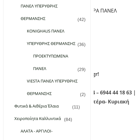
ΘΕΡΜΟΣΤΑΤΕΣ ΠΡΙΖΑΣ
ΠΑΝΕΛ ΥΠΕΡΥΘΡΗΣ
ΒΑΣΕΙΣ ΔΑΠΕΔΟΥ ΓΙΑ ΥΠΕΡΥΘΡA ΠΑΝΕΛ
ΘΕΡΜΑΝΣΗΣ
ΘΕΡΜΑΙΝΟΜΕΝΑ ΧΑΛΑΚΙΑ
(42)
Εταιρεία
KONIGHAUS ΠΑΝΕΛ
Επικοινωνία
ΥΠΕΡΥΘΡΗΣ ΘΕΡΜΑΝΣΗΣ
(36)
FAQ
Σύνδεση
ΠΡΟΕΚΤΥΠΩΜΕΝΑ
Εγγραφή
ΠΑΝΕΛ
(29)
Καλώς ήρθατε στο planetgreen.gr!
VIESTA ΠΑΝΕΛ ΥΠΕΡΥΘΡΗΣ
Καλέστε μας τώρα! 210 98 28 134 – 6944 44 18 63 |
ΘΕΡΜΑΝΣΗΣ
(2)
Τηλεφωνική Εξυπηρέτηση: Δευτέρα- Κυριακή
Φυτικά & Αιθέρια Έλαια
(11)
09:00 – 21:00
Χειροποίητα Καλλυντικά
(84)
ΑΛΑΤΑ - ΑΡΓΙΛΟΙ-