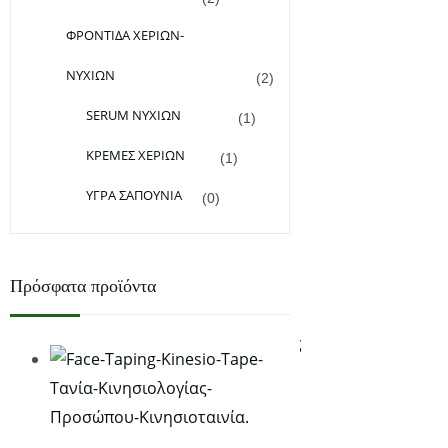
Ο λογαριασμός μου
ΦΡΟΝΤΙΔΑ ΧΕΡΙΩΝ-
Τρόποι αποστολής
ΝΥΧΙΩΝ
Τρόποι πληρωμής
(2)
Όροι Χρήσης
SERUM ΝΥΧΙΩΝ
(1)
Πολιτική απορρήτου & cookies
ΚΡΕΜΕΣ ΧΕΡΙΩΝ
(1)
Επικοινωνία
ΥΓΡΑ ΣΑΠΟΥΝΙΑ
(0)
Κατηγορίες
Υπέρυθρη Θέρμανση
Πρόσφατα προϊόντα
Χειροποίητα Καλλυντικά
Συσκευές Μασάζ – Ρεφλεξολογίας