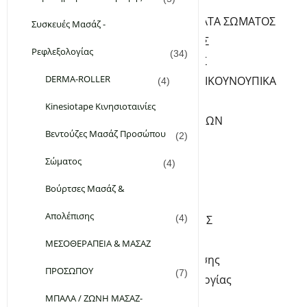
ΦΡΟΝΤΙΔΑ ΣΩΜΑΤΟΣ
ΛΑΔΙΑ-ΓΑΛΑΚΤΩΜΑΤΑ ΣΩΜΑΤΟΣ
Συσκευές Μασάζ -
PEELING ΣΩΜΑΤΟΣ
Ρεφλεξολογίας
(34)
ΚΡΕΜΕΣ ΣΩΜΑΤΟΣ
DERMA-ROLLER
ΑΠΟΣΜΗΤΙΚΑ-ΑΝΤΙΚΟΥΝΟΥΠΙΚΑ
(4)
ΥΓΡΑ ΣΑΠΟΥΝΙΑ
Kinesiotape Κινησιοταινίες
ΦΡΟΝΤΙΔΑ ΧΕΡΙΩΝ-ΝΥΧΙΩΝ
Βεντούζες Μασάζ Προσώπου
(2)
SERUM ΝΥΧΙΩΝ
ΚΡΕΜΕΣ ΧΕΡΙΩΝ
Σώματος
(4)
ΦΡΟΝΤΙΔΑ ΠΟΔΙΩΝ
Βούρτσες Μασάζ &
ΚΡΕΜΕΣ ΠΟΔΙΩΝ
Απολέπισης
ΑΛΑΤΑ – ΑΡΓΙΛΟΙ-ΣΚΟΝΕΣ
(4)
Kinesiotape Κινησιοταινίες
ΜΕΣΟΘΕΡΑΠΕΙΑ & ΜΑΣΑΖ
Βούρτσες Μασάζ & Απολέπισης
ΠΡΟΣΩΠΟΥ
(7)
Συσκευές Μασάζ – Ρεφλεξολογίας
ΜΠΑΛΑ / ΖΩΝΗ ΜΑΣΑΖ-
DERMA-ROLLER