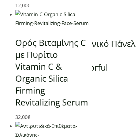
12,00
€
(0)
Προσθήκη στο καλάθι
ΠΑΝΕΛ ΥΠΕΡΥΘΡΗΣ ΘΕΡΜΑΝΣΗΣ
Ορός Βιταμίνης C
Προεκτυπωμένο Γερμανικό Πάνελ
με Πυρίτιο
Υπέρυθρης Θέρμανσης
Vitamin C &
KONIGHAUS 600W Colorful
Organic Silica
Houses in Burano Italy
Firming
-
80,00
€
Revitalizing Serum
32,00
€