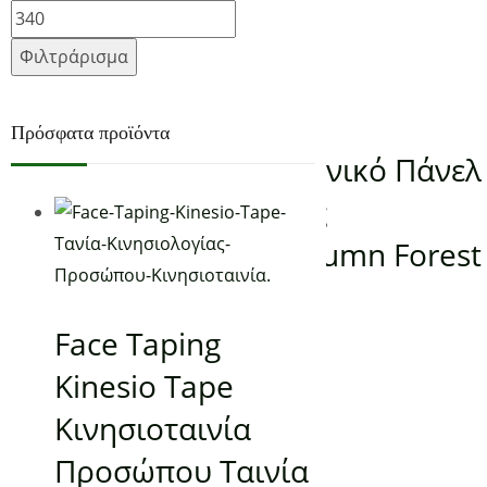
Βαθμολογήθηκε με
5.00
από 5
(4)
Φιλτράρισμα
Προσθήκη στο καλάθι
ΠΑΝΕΛ ΥΠΕΡΥΘΡΗΣ ΘΕΡΜΑΝΣΗΣ
Πρόσφατα προϊόντα
Προεκτυπωμένο Γερμανικό Πάνελ
Υπέρυθρης Θέρμανσης
KONIGHAUS 600W Autumn Forest
-
80,00
€
Face Taping
Kinesio Tape
Κινησιοταινία
Προσώπου Ταινία