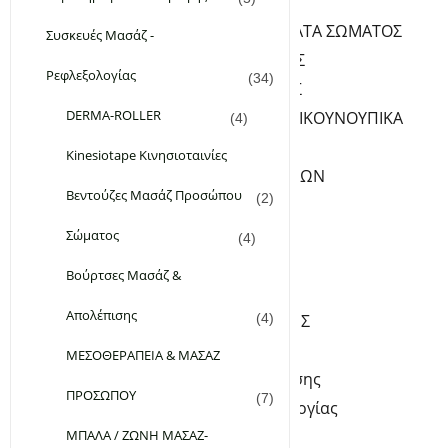
ΦΡΟΝΤΙΔΑ ΣΩΜΑΤΟΣ
ΛΑΔΙΑ-ΓΑΛΑΚΤΩΜΑΤΑ ΣΩΜΑΤΟΣ
Συσκευές Μασάζ -
PEELING ΣΩΜΑΤΟΣ
Ρεφλεξολογίας
(34)
ΚΡΕΜΕΣ ΣΩΜΑΤΟΣ
DERMA-ROLLER
ΑΠΟΣΜΗΤΙΚΑ-ΑΝΤΙΚΟΥΝΟΥΠΙΚΑ
(4)
ΥΓΡΑ ΣΑΠΟΥΝΙΑ
Kinesiotape Κινησιοταινίες
ΦΡΟΝΤΙΔΑ ΧΕΡΙΩΝ-ΝΥΧΙΩΝ
Βεντούζες Μασάζ Προσώπου
(2)
SERUM ΝΥΧΙΩΝ
ΚΡΕΜΕΣ ΧΕΡΙΩΝ
Σώματος
(4)
ΦΡΟΝΤΙΔΑ ΠΟΔΙΩΝ
Βούρτσες Μασάζ &
ΚΡΕΜΕΣ ΠΟΔΙΩΝ
Απολέπισης
ΑΛΑΤΑ – ΑΡΓΙΛΟΙ-ΣΚΟΝΕΣ
(4)
Kinesiotape Κινησιοταινίες
ΜΕΣΟΘΕΡΑΠΕΙΑ & ΜΑΣΑΖ
Βούρτσες Μασάζ & Απολέπισης
ΠΡΟΣΩΠΟΥ
(7)
Συσκευές Μασάζ – Ρεφλεξολογίας
ΜΠΑΛΑ / ΖΩΝΗ ΜΑΣΑΖ-
DERMA-ROLLER