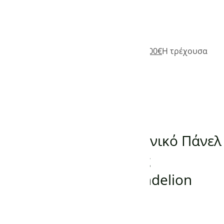
Add to Wishlist
485,00
€
Original price was: 485,00€.
335,00
€
Η τρέχουσα
τιμή είναι: 335,00€.
(0)
Προσθήκη στο καλάθι
ΠΑΝΕΛ ΥΠΕΡΥΘΡΗΣ ΘΕΡΜΑΝΣΗΣ
Προεκτυπωμένο Γερμανικό Πάνελ
Υπέρυθρης Θέρμανσης
KONIGHAUS 800W Dandelion
Εξαντλημένο
-
150,00
€