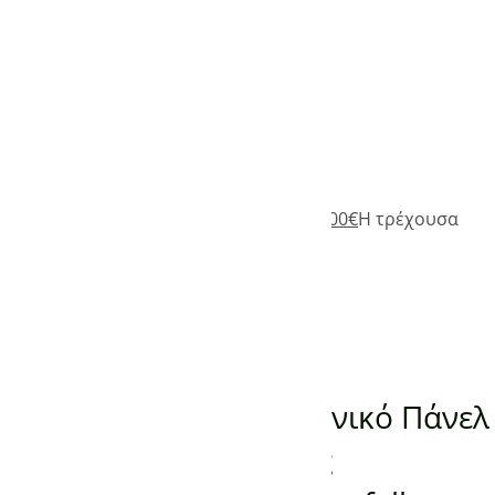
Add to Wishlist
485,00
€
Original price was: 485,00€.
335,00
€
Η τρέχουσα
τιμή είναι: 335,00€.
(0)
Προσθήκη στο καλάθι
ΠΑΝΕΛ ΥΠΕΡΥΘΡΗΣ ΘΕΡΜΑΝΣΗΣ
Προεκτυπωμένο Γερμανικό Πάνελ
Υπέρυθρης Θέρμανσης