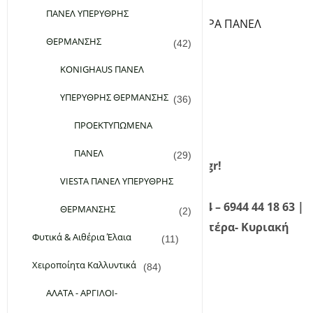
ΘΕΡΜΟΣΤΑΤΕΣ ΠΡΙΖΑΣ
ΠΑΝΕΛ ΥΠΕΡΥΘΡΗΣ
ΒΑΣΕΙΣ ΔΑΠΕΔΟΥ ΓΙΑ ΥΠΕΡΥΘΡA ΠΑΝΕΛ
ΘΕΡΜΑΝΣΗΣ
ΘΕΡΜΑΙΝΟΜΕΝΑ ΧΑΛΑΚΙΑ
(42)
Εταιρεία
KONIGHAUS ΠΑΝΕΛ
Επικοινωνία
ΥΠΕΡΥΘΡΗΣ ΘΕΡΜΑΝΣΗΣ
(36)
FAQ
Σύνδεση
ΠΡΟΕΚΤΥΠΩΜΕΝΑ
Εγγραφή
ΠΑΝΕΛ
(29)
Καλώς ήρθατε στο planetgreen.gr!
VIESTA ΠΑΝΕΛ ΥΠΕΡΥΘΡΗΣ
Καλέστε μας τώρα! 210 98 28 134 – 6944 44 18 63 |
ΘΕΡΜΑΝΣΗΣ
(2)
Τηλεφωνική Εξυπηρέτηση: Δευτέρα- Κυριακή
Φυτικά & Αιθέρια Έλαια
(11)
09:00 – 21:00
Χειροποίητα Καλλυντικά
(84)
ΑΛΑΤΑ - ΑΡΓΙΛΟΙ-