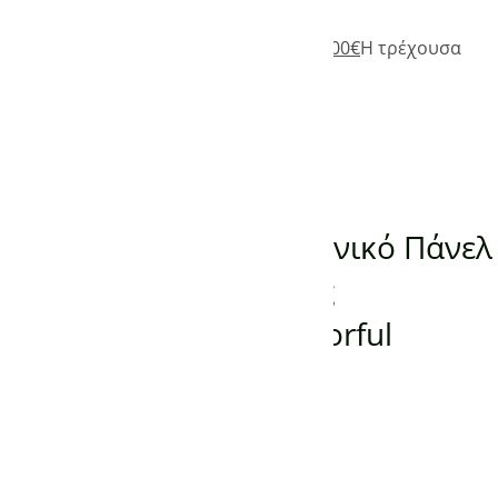
Add to Wishlist
485,00
€
Original price was: 485,00€.
335,00
€
Η τρέχουσα
τιμή είναι: 335,00€.
(0)
Προσθήκη στο καλάθι
ΠΑΝΕΛ ΥΠΕΡΥΘΡΗΣ ΘΕΡΜΑΝΣΗΣ
Προεκτυπωμένο Γερμανικό Πάνελ
Υπέρυθρης Θέρμανσης
KONIGHAUS 800W Colorful
Houses in Burano Italy
-
150,00
€