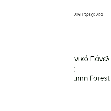
Add to Wishlist
385,00
€
Original price was: 385,00€.
305,00
€
Η τρέχουσα
τιμή είναι: 305,00€.
(0)
Προσθήκη στο καλάθι
ΠΑΝΕΛ ΥΠΕΡΥΘΡΗΣ ΘΕΡΜΑΝΣΗΣ
Προεκτυπωμένο Γερμανικό Πάνελ
Υπέρυθρης Θέρμανσης
KONIGHAUS 800W Autumn Forest
-
150,00
€