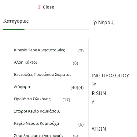
Αρχική
Close
Υγεία & Ομορφιά
Κατηγορίες
Σπόροι Κεφίρ Καυκάσου, Κεφίρ Νερού,
Κομπούχα
Συμπληρώματα Διατροφής
Φυτικά & Αιθέρια Έλαια
Kinesio Tape Κινησιοταινίες
(3)
Χειροποίητα Καλλυντικά
Αλοη Κάκτοι
(6)
ΦΡΟΝΤΙΔΑ ΠΡΟΣΩΠΟΥ
Βεντούζες Προσώπου Σώματος
ΚΑΘΑΡΙΣΜΟΣ PEELING ΠΡΟΣΩΠΟΥ
ΚΡΕΜΕΣ ΠΡΟΣΩΠΟΥ
Διάφορα
(40)
(4)
ΑΝΤΗΛΙΑΚΑ – AFTER SUN
Προϊόντα Σιλικόνης
(17)
SERUM ΠΡΟΣΩΠΟΥ
ΦΡΟΝΤΙΔΑ ΧΕΙΛΙΩΝ
Σπόροι Κεφίρ Καυκάσου,
ΦΡΟΝΤΙΔΑ ΜΑΤΙΩΝ
Κεφίρ Νερού, Κομπούχα
(6)
ΚΡΕΜΕΣ-SERUM ΜΑΤΙΩΝ
Συμπληρώματα Διατροφής
(5)