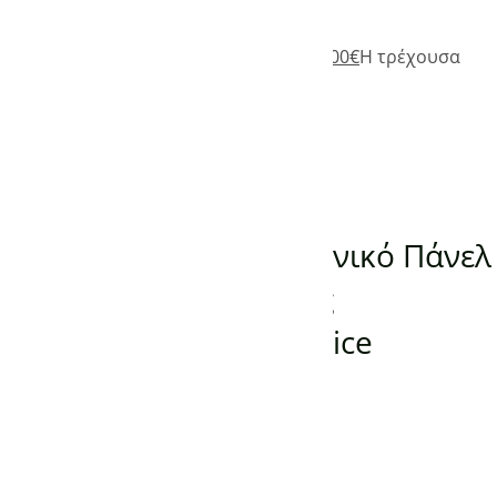
Add to Wishlist
485,00
€
Original price was: 485,00€.
335,00
€
Η τρέχουσα
τιμή είναι: 335,00€.
(0)
Προσθήκη στο καλάθι
ΠΑΝΕΛ ΥΠΕΡΥΘΡΗΣ ΘΕΡΜΑΝΣΗΣ
Προεκτυπωμένο Γερμανικό Πάνελ
Υπέρυθρης Θέρμανσης
KONIGHAUS 800W Venice
-
150,00
€