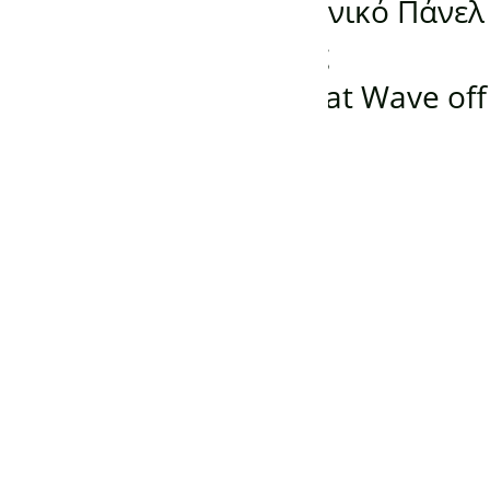
Προεκτυπωμένο Γερμανικό Πάνελ
Υπέρυθρης Θέρμανσης
KONIGHAUS 800W Great Wave off
Kanagawa
-
150,00
€