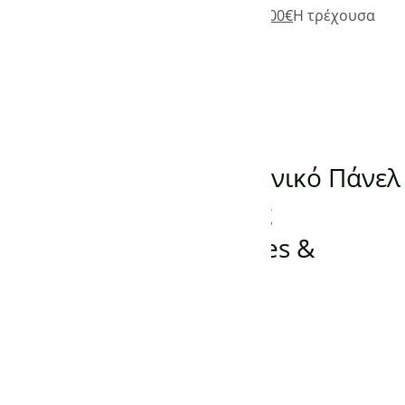
485,00
€
Original price was: 485,00€.
335,00
€
Η τρέχουσα
τιμή είναι: 335,00€.
(0)
Προσθήκη στο καλάθι
ΠΑΝΕΛ ΥΠΕΡΥΘΡΗΣ ΘΕΡΜΑΝΣΗΣ
Προεκτυπωμένο Γερμανικό Πάνελ
Υπέρυθρης Θέρμανσης
KONIGHAUS 800W Trees &
Flowers
-
150,00
€