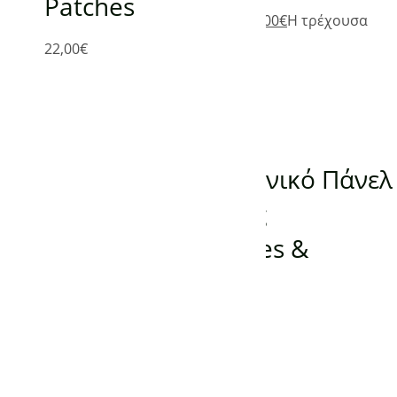
Patches
385,00
€
Original price was: 385,00€.
305,00
€
Η τρέχουσα
τιμή είναι: 305,00€.
22,00
€
(0)
Προσθήκη στο καλάθι
ΠΑΝΕΛ ΥΠΕΡΥΘΡΗΣ ΘΕΡΜΑΝΣΗΣ
Προεκτυπωμένο Γερμανικό Πάνελ
Υπέρυθρης Θέρμανσης
KONIGHAUS 600W Trees &
Flowers
-
80,00
€