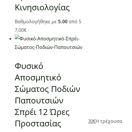
Κινησιολογίας
Βαθμολογήθηκε με
5.00
από 5
7,00
€
Φυσικό
Αποσμητικό
Σώματος Ποδιών
Παπουτσιών
Σπρέι 12 Ώρες
Add to Wishlist
Προστασίας
385,00
€
Original price was: 385,00€.
305,00
€
Η τρέχουσα
τιμή είναι: 305,00€.