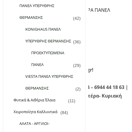
ΘΕΡΜΟΣΤΑΤΕΣ ΠΡΙΖΑΣ
ΠΑΝΕΛ ΥΠΕΡΥΘΡΗΣ
ΒΑΣΕΙΣ ΔΑΠΕΔΟΥ ΓΙΑ ΥΠΕΡΥΘΡA ΠΑΝΕΛ
ΘΕΡΜΑΝΣΗΣ
ΘΕΡΜΑΙΝΟΜΕΝΑ ΧΑΛΑΚΙΑ
(42)
Εταιρεία
KONIGHAUS ΠΑΝΕΛ
Επικοινωνία
ΥΠΕΡΥΘΡΗΣ ΘΕΡΜΑΝΣΗΣ
(36)
FAQ
Σύνδεση
ΠΡΟΕΚΤΥΠΩΜΕΝΑ
Εγγραφή
ΠΑΝΕΛ
(29)
Καλώς ήρθατε στο planetgreen.gr!
VIESTA ΠΑΝΕΛ ΥΠΕΡΥΘΡΗΣ
Καλέστε μας τώρα! 210 98 28 134 – 6944 44 18 63 |
ΘΕΡΜΑΝΣΗΣ
(2)
Τηλεφωνική Εξυπηρέτηση: Δευτέρα- Κυριακή
Φυτικά & Αιθέρια Έλαια
(11)
09:00 – 21:00
Χειροποίητα Καλλυντικά
(84)
ΑΛΑΤΑ - ΑΡΓΙΛΟΙ-