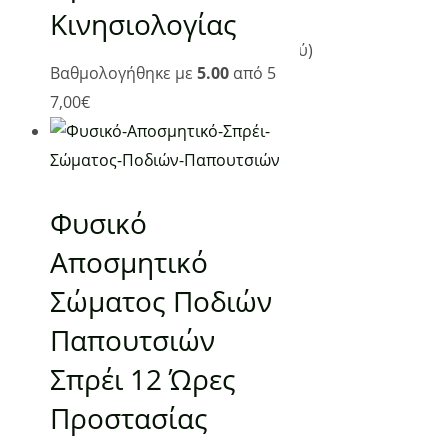
Κινησιολογίας
Επτανήσου 5, Βούλα 16673
(Επίσκεψη μόνο κατόπιν ραντεβού)
Βαθμολογήθηκε με
5.00
από 5
Τηλ: 210 98 28 134, 6944 44 18 63
7,00
€
info@planetgreen.gr
Τηλεφωνική Εξυπηρέτηση:
Δευτέρα- Κυριακή 09:00 – 21:00
Φυσικό
Ακολουθήστε μας:
Αποσμητικό
Σώματος Ποδιών
Παπουτσιών
Σπρέι 12 Ώρες
Προστασίας