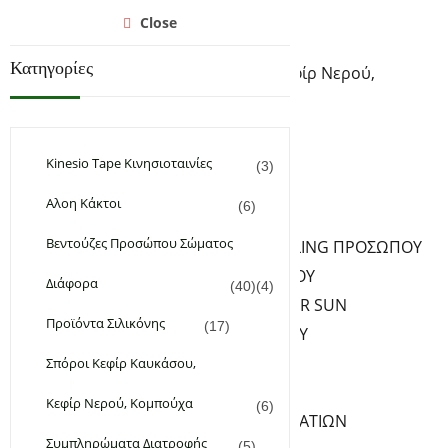
Αρχική
Close
Υγεία & Ομορφιά
Κατηγορίες
Σπόροι Κεφίρ Καυκάσου, Κεφίρ Νερού,
Κομπούχα
Συμπληρώματα Διατροφής
Φυτικά & Αιθέρια Έλαια
Kinesio Tape Κινησιοταινίες
(3)
Χειροποίητα Καλλυντικά
Αλοη Κάκτοι
(6)
ΦΡΟΝΤΙΔΑ ΠΡΟΣΩΠΟΥ
Βεντούζες Προσώπου Σώματος
ΚΑΘΑΡΙΣΜΟΣ PEELING ΠΡΟΣΩΠΟΥ
ΚΡΕΜΕΣ ΠΡΟΣΩΠΟΥ
Διάφορα
(40)
(4)
ΑΝΤΗΛΙΑΚΑ – AFTER SUN
Προϊόντα Σιλικόνης
(17)
SERUM ΠΡΟΣΩΠΟΥ
ΦΡΟΝΤΙΔΑ ΧΕΙΛΙΩΝ
Σπόροι Κεφίρ Καυκάσου,
ΦΡΟΝΤΙΔΑ ΜΑΤΙΩΝ
Κεφίρ Νερού, Κομπούχα
(6)
ΚΡΕΜΕΣ-SERUM ΜΑΤΙΩΝ
Συμπληρώματα Διατροφής
(5)