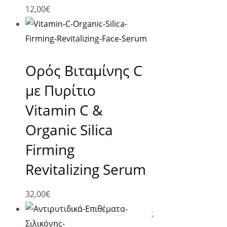
Χρήσιμα
12,00
€
Αρχική
Ο λογαριασμός μου
Τρόποι αποστολής
Ορός Βιταμίνης C
Τρόποι πληρωμής
με Πυρίτιο
Όροι Χρήσης
Vitamin C &
Πολιτική απορρήτου & cookies
Επικοινωνία
Organic Silica
Firming
Κατηγορίες
Revitalizing Serum
Υπέρυθρη Θέρμανση
32,00
€
Χειροποίητα Καλλυντικά
Συσκευές Μασάζ – Ρεφλεξολογίας