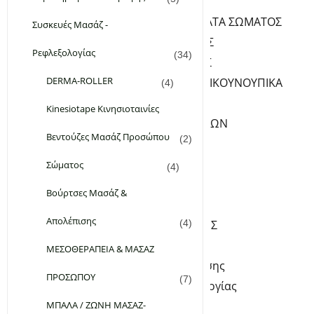
ΦΡΟΝΤΙΔΑ ΣΩΜΑΤΟΣ
ΛΑΔΙΑ-ΓΑΛΑΚΤΩΜΑΤΑ ΣΩΜΑΤΟΣ
Συσκευές Μασάζ -
PEELING ΣΩΜΑΤΟΣ
Ρεφλεξολογίας
(34)
ΚΡΕΜΕΣ ΣΩΜΑΤΟΣ
DERMA-ROLLER
ΑΠΟΣΜΗΤΙΚΑ-ΑΝΤΙΚΟΥΝΟΥΠΙΚΑ
(4)
ΥΓΡΑ ΣΑΠΟΥΝΙΑ
Kinesiotape Κινησιοταινίες
ΦΡΟΝΤΙΔΑ ΧΕΡΙΩΝ-ΝΥΧΙΩΝ
Βεντούζες Μασάζ Προσώπου
(2)
SERUM ΝΥΧΙΩΝ
ΚΡΕΜΕΣ ΧΕΡΙΩΝ
Σώματος
(4)
ΦΡΟΝΤΙΔΑ ΠΟΔΙΩΝ
Βούρτσες Μασάζ &
ΚΡΕΜΕΣ ΠΟΔΙΩΝ
Απολέπισης
ΑΛΑΤΑ – ΑΡΓΙΛΟΙ-ΣΚΟΝΕΣ
(4)
Kinesiotape Κινησιοταινίες
ΜΕΣΟΘΕΡΑΠΕΙΑ & ΜΑΣΑΖ
Βούρτσες Μασάζ & Απολέπισης
ΠΡΟΣΩΠΟΥ
(7)
Συσκευές Μασάζ – Ρεφλεξολογίας
ΜΠΑΛΑ / ΖΩΝΗ ΜΑΣΑΖ-
DERMA-ROLLER