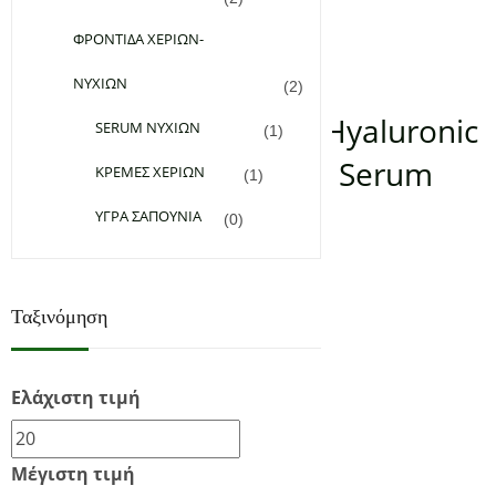
Προσθήκη στο καλάθι
ΦΡΟΝΤΙΔΑ ΧΕΡΙΩΝ-
SERUM ΠΡΟΣΩΠΟΥ
ΝΥΧΙΩΝ
(2)
Mesotherapy DMAE & Hyaluronic
SERUM ΝΥΧΙΩΝ
(1)
Acid Firming Anti-Aging Serum
ΚΡΕΜΕΣ ΧΕΡΙΩΝ
(1)
ΥΓΡΑ ΣΑΠΟΥΝΙΑ
(0)
Εξαντλημένο
Ταξινόμηση
Ελάχιστη τιμή
Μέγιστη τιμή