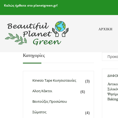
Καλώς ήρθατε στο planetgreen.gr!
ΑΡΧΙΚΉ
Κατηγορίες
ΔΙΆΦΟ
Kinesio Tape Κινησιοταινίες
(3)
Αντικο
Σιλικό
Αλοη Κάκτοι
(6)
Ψησίμα
Baking
Βεντούζες Προσώπου
Σώματος
(4)