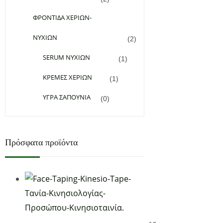
ΦΡΟΝΤΙΔΑ ΧΕΡΙΩΝ-
ΝΥΧΙΩΝ
(2)
SERUM ΝΥΧΙΩΝ
(1)
ΚΡΕΜΕΣ ΧΕΡΙΩΝ
(1)
ΥΓΡΑ ΣΑΠΟΥΝΙΑ
(0)
Πρόσφατα προϊόντα
Add to Wishlist
20,00
€
Βαθμολογήθηκε με
5.00
από 5
(1)
Προσθήκη στο καλάθι