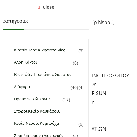
Αρχική
Close
Υγεία & Ομορφιά
Κατηγορίες
Σπόροι Κεφίρ Καυκάσου, Κεφίρ Νερού,
Κομπούχα
Συμπληρώματα Διατροφής
Φυτικά & Αιθέρια Έλαια
Kinesio Tape Κινησιοταινίες
(3)
Χειροποίητα Καλλυντικά
Αλοη Κάκτοι
(6)
ΦΡΟΝΤΙΔΑ ΠΡΟΣΩΠΟΥ
Βεντούζες Προσώπου Σώματος
ΚΑΘΑΡΙΣΜΟΣ PEELING ΠΡΟΣΩΠΟΥ
ΚΡΕΜΕΣ ΠΡΟΣΩΠΟΥ
Διάφορα
(40)
(4)
ΑΝΤΗΛΙΑΚΑ – AFTER SUN
Προϊόντα Σιλικόνης
(17)
SERUM ΠΡΟΣΩΠΟΥ
ΦΡΟΝΤΙΔΑ ΧΕΙΛΙΩΝ
Σπόροι Κεφίρ Καυκάσου,
ΦΡΟΝΤΙΔΑ ΜΑΤΙΩΝ
Κεφίρ Νερού, Κομπούχα
(6)
ΚΡΕΜΕΣ-SERUM ΜΑΤΙΩΝ
Συμπληρώματα Διατροφής
(5)