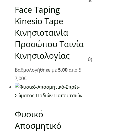
Εμφάνιση του μοναδικού αποτελέσματος
Face Taping
Kinesio Tape
Κινησιοταινία
Επικοινωνία
Προσώπου Ταινία
Επτανήσου 5, Βούλα 16673
Κινησιολογίας
(Επίσκεψη μόνο κατόπιν ραντεβού)
Τηλ: 210 98 28 134, 6944 44 18 63
Βαθμολογήθηκε με
5.00
από 5
info@planetgreen.gr
7,00
€
Τηλεφωνική Εξυπηρέτηση:
Δευτέρα- Κυριακή 09:00 – 21:00
Ακολουθήστε μας:
Φυσικό
Αποσμητικό