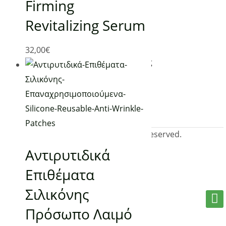
Κατηγορίες
Firming
Revitalizing Serum
Υπέρυθρη Θέρμανση
Χειροποίητα Καλλυντικά
32,00
€
Συσκευές Μασάζ – Ρεφλεξολογίας
@2019 www.planetgreen.gr. All rights reserved.
Αντιρυτιδικά
Επιθέματα
Σιλικόνης
Πρόσωπο Λαιμό