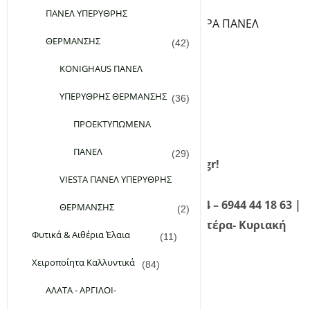
ΘΕΡΜΟΣΤΑΤΕΣ ΠΡΙΖΑΣ
ΠΑΝΕΛ ΥΠΕΡΥΘΡΗΣ
ΒΑΣΕΙΣ ΔΑΠΕΔΟΥ ΓΙΑ ΥΠΕΡΥΘΡA ΠΑΝΕΛ
ΘΕΡΜΑΝΣΗΣ
ΘΕΡΜΑΙΝΟΜΕΝΑ ΧΑΛΑΚΙΑ
(42)
Εταιρεία
KONIGHAUS ΠΑΝΕΛ
Επικοινωνία
ΥΠΕΡΥΘΡΗΣ ΘΕΡΜΑΝΣΗΣ
(36)
FAQ
Σύνδεση
ΠΡΟΕΚΤΥΠΩΜΕΝΑ
Εγγραφή
ΠΑΝΕΛ
(29)
Καλώς ήρθατε στο planetgreen.gr!
VIESTA ΠΑΝΕΛ ΥΠΕΡΥΘΡΗΣ
Καλέστε μας τώρα! 210 98 28 134 – 6944 44 18 63 |
ΘΕΡΜΑΝΣΗΣ
(2)
Τηλεφωνική Εξυπηρέτηση: Δευτέρα- Κυριακή
Φυτικά & Αιθέρια Έλαια
(11)
09:00 – 21:00
Χειροποίητα Καλλυντικά
(84)
ΑΛΑΤΑ - ΑΡΓΙΛΟΙ-