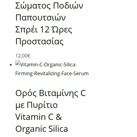
Σώματος Ποδιών
Παπουτσιών
Σπρέι 12 Ώρες
Προστασίας
Χρήσιμα
12,00
€
Αρχική
Ο λογαριασμός μου
Τρόποι αποστολής
Ορός Βιταμίνης C
Τρόποι πληρωμής
με Πυρίτιο
Όροι Χρήσης
Πολιτική απορρήτου & cookies
Vitamin C &
Επικοινωνία
Organic Silica