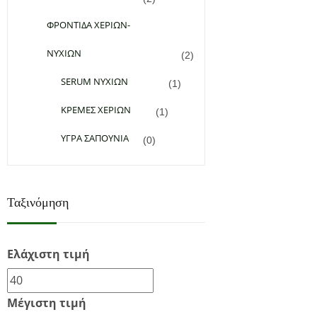
ΦΡΟΝΤΙΔΑ ΧΕΡΙΩΝ-
ΝΥΧΙΩΝ
(2)
SERUM ΝΥΧΙΩΝ
(1)
ΚΡΕΜΕΣ ΧΕΡΙΩΝ
(1)
ΥΓΡΑ ΣΑΠΟΥΝΙΑ
(0)
Ταξινόμηση
Add to Wishlist
Ελάχιστη τιμή
45,00
€
(0)
Προσθήκη στο καλάθι
Μέγιστη τιμή