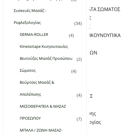
ΦΡΟΝΤΙΔΑ ΣΩΜΑΤΟΣ
ΛΑΔΙΑ-ΓΑΛΑΚΤΩΜΑΤΑ ΣΩΜΑΤΟΣ
Συσκευές Μασάζ -
PEELING ΣΩΜΑΤΟΣ
Ρεφλεξολογίας
(34)
ΚΡΕΜΕΣ ΣΩΜΑΤΟΣ
DERMA-ROLLER
ΑΠΟΣΜΗΤΙΚΑ-ΑΝΤΙΚΟΥΝΟΥΠΙΚΑ
(4)
ΥΓΡΑ ΣΑΠΟΥΝΙΑ
Kinesiotape Κινησιοταινίες
ΦΡΟΝΤΙΔΑ ΧΕΡΙΩΝ-ΝΥΧΙΩΝ
Βεντούζες Μασάζ Προσώπου
(2)
SERUM ΝΥΧΙΩΝ
ΚΡΕΜΕΣ ΧΕΡΙΩΝ
Σώματος
(4)
ΦΡΟΝΤΙΔΑ ΠΟΔΙΩΝ
Βούρτσες Μασάζ &
ΚΡΕΜΕΣ ΠΟΔΙΩΝ
Απολέπισης
ΑΛΑΤΑ – ΑΡΓΙΛΟΙ-ΣΚΟΝΕΣ
(4)
Kinesiotape Κινησιοταινίες
ΜΕΣΟΘΕΡΑΠΕΙΑ & ΜΑΣΑΖ
Βούρτσες Μασάζ & Απολέπισης
ΠΡΟΣΩΠΟΥ
(7)
Συσκευές Μασάζ – Ρεφλεξολογίας
ΜΠΑΛΑ / ΖΩΝΗ ΜΑΣΑΖ-
DERMA-ROLLER