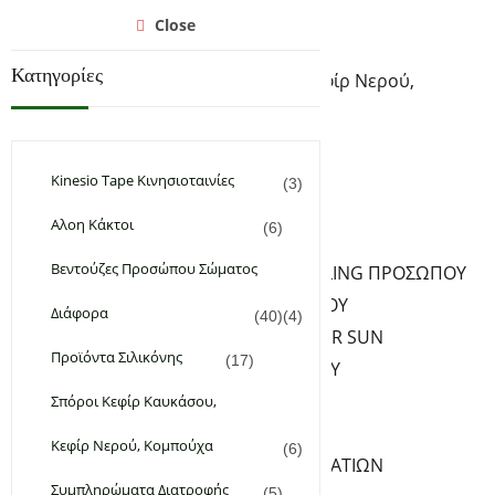
Αρχική
Close
Υγεία & Ομορφιά
Κατηγορίες
Σπόροι Κεφίρ Καυκάσου, Κεφίρ Νερού,
Κομπούχα
Συμπληρώματα Διατροφής
Φυτικά & Αιθέρια Έλαια
Kinesio Tape Κινησιοταινίες
(3)
Χειροποίητα Καλλυντικά
Αλοη Κάκτοι
(6)
ΦΡΟΝΤΙΔΑ ΠΡΟΣΩΠΟΥ
Βεντούζες Προσώπου Σώματος
ΚΑΘΑΡΙΣΜΟΣ PEELING ΠΡΟΣΩΠΟΥ
ΚΡΕΜΕΣ ΠΡΟΣΩΠΟΥ
Διάφορα
(40)
(4)
ΑΝΤΗΛΙΑΚΑ – AFTER SUN
Προϊόντα Σιλικόνης
(17)
SERUM ΠΡΟΣΩΠΟΥ
ΦΡΟΝΤΙΔΑ ΧΕΙΛΙΩΝ
Σπόροι Κεφίρ Καυκάσου,
ΦΡΟΝΤΙΔΑ ΜΑΤΙΩΝ
Κεφίρ Νερού, Κομπούχα
(6)
ΚΡΕΜΕΣ-SERUM ΜΑΤΙΩΝ
Συμπληρώματα Διατροφής
(5)