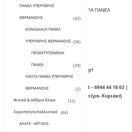
ΘΕΡΜΟΣΤΑΤΕΣ ΠΡΙΖΑΣ
ΠΑΝΕΛ ΥΠΕΡΥΘΡΗΣ
ΒΑΣΕΙΣ ΔΑΠΕΔΟΥ ΓΙΑ ΥΠΕΡΥΘΡA ΠΑΝΕΛ
ΘΕΡΜΑΝΣΗΣ
ΘΕΡΜΑΙΝΟΜΕΝΑ ΧΑΛΑΚΙΑ
(42)
Εταιρεία
KONIGHAUS ΠΑΝΕΛ
Επικοινωνία
ΥΠΕΡΥΘΡΗΣ ΘΕΡΜΑΝΣΗΣ
(36)
FAQ
Σύνδεση
ΠΡΟΕΚΤΥΠΩΜΕΝΑ
Εγγραφή
ΠΑΝΕΛ
(29)
Καλώς ήρθατε στο planetgreen.gr!
VIESTA ΠΑΝΕΛ ΥΠΕΡΥΘΡΗΣ
Καλέστε μας τώρα! 210 98 28 134 – 6944 44 18 63 |
ΘΕΡΜΑΝΣΗΣ
(2)
Τηλεφωνική Εξυπηρέτηση: Δευτέρα- Κυριακή
Φυτικά & Αιθέρια Έλαια
(11)
09:00 – 21:00
Χειροποίητα Καλλυντικά
(84)
ΑΛΑΤΑ - ΑΡΓΙΛΟΙ-