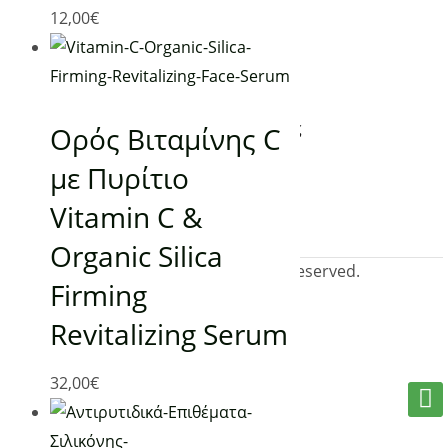
Κατηγορίες
12,00
€
Υπέρυθρη Θέρμανση
Χειροποίητα Καλλυντικά
Συσκευές Μασάζ – Ρεφλεξολογίας
Ορός Βιταμίνης C
με Πυρίτιο
Vitamin C &
Organic Silica
@2019 www.planetgreen.gr. All rights reserved.
Firming
Revitalizing Serum
32,00
€