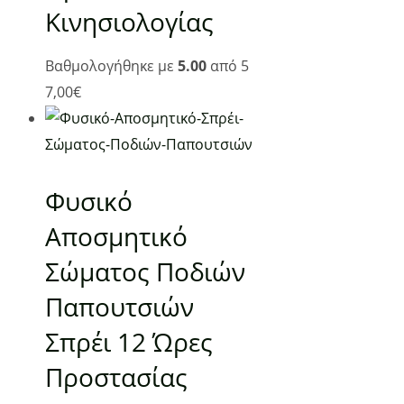
Κινησιολογίας
Βαθμολογήθηκε με
5.00
από 5
7,00
€
Χρήσιμα
Φυσικό
Αρχική
Ο λογαριασμός μου
Αποσμητικό
Τρόποι αποστολής
Σώματος Ποδιών
Τρόποι πληρωμής
Παπουτσιών
Όροι Χρήσης
Πολιτική απορρήτου & cookies
Σπρέι 12 Ώρες
Επικοινωνία
Προστασίας